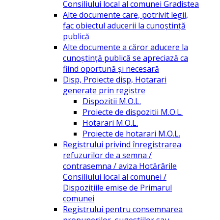
Consiliului local al comunei Gradistea
Alte documente care, potrivit legii,
fac obiectul aducerii la cunoștință
publică
Alte documente a căror aducere la
cunoștință publică se apreciază ca
fiind oportună și necesară
Disp, Proiecte disp, Hotarari
generate prin registre
Dispozitii M.O.L.
Proiecte de dispozitii M.O.L.
Hotarari M.O.L.
Proiecte de hotarari M.O.L.
Registrului privind înregistrarea
refuzurilor de a semna /
contrasemna / aviza Hotărârile
Consiliului local al comunei /
Dispozițiile emise de Primarul
comunei
Registrului pentru consemnarea
propunerilor, sugestiilor sau