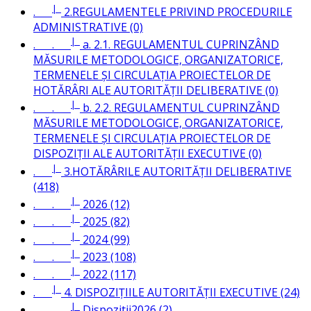
|_
.
2.REGULAMENTELE PRIVIND PROCEDURILE
ADMINISTRATIVE (0)
|_
. .
a. 2.1. REGULAMENTUL CUPRINZÂND
MĂSURILE METODOLOGICE, ORGANIZATORICE,
TERMENELE ȘI CIRCULAȚIA PROIECTELOR DE
HOTĂRÂRI ALE AUTORITĂȚII DELIBERATIVE (0)
|_
. .
b. 2.2. REGULAMENTUL CUPRINZÂND
MĂSURILE METODOLOGICE, ORGANIZATORICE,
TERMENELE ȘI CIRCULAȚIA PROIECTELOR DE
DISPOZIȚII ALE AUTORITĂȚII EXECUTIVE (0)
|_
.
3.HOTĂRÂRILE AUTORITĂȚII DELIBERATIVE
(418)
|_
. .
2026 (12)
|_
. .
2025 (82)
|_
. .
2024 (99)
|_
. .
2023 (108)
|_
. .
2022 (117)
|_
.
4. DISPOZIȚIILE AUTORITĂȚII EXECUTIVE (24)
|_
. .
Dispozitii2026 (2)