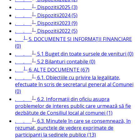
|_
. .
Dispozitii2025 (3)
|_
. .
Dispozitii2024 (5)
|_
. .
Dispozitii2023 (9)
|_
. .
Dispozitii2022 (5)
|_
.
5. DOCUMENTE ȘI INFORMAȚII FINANCIARE
(0)
|_
. .
5.1 Buget din toate sursele de venituri (0)
|_
. .
5.2 Bilanturi contabile (0)
|_
.
6. ALTE DOCUMENTE (67)
|_
. .
6.1. Obiecțiile cu privire la legalitate,
efectuate în scris de secretarul general al Comunei
(0)
|_
. .
6.2. Informații din oficiu asupra
problemelor de interes public care urmează să fie
dezbătute de Consiliul local al comunei (1)
|_
. .
6.3. Minutele în care se consemnează, în
rezumat, punctele de vedere exprimate de
participanți la ședinele publice (13)