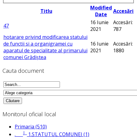
Modified
Titlu
Accesări
Date
16 Iunie
Accesări:
47
2021
787
hotarare privind modificarea statului
de functii si a organigramei cu
16 Iunie
Accesări:
aparatul de specialitate al primarului
2021
1880
comunei Grădiştea
Cauta document
Monitorul oficial local
Primaria (510)
|_
.
1.STATUTUL COMUNEI (1)