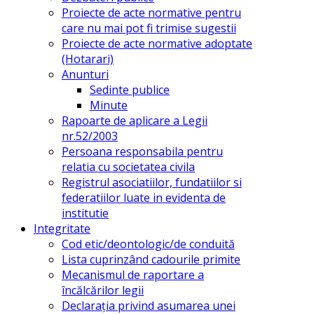
Proiecte de acte normative pentru
care nu mai pot fi trimise sugestii
Proiecte de acte normative adoptate
(Hotarari)
Anunturi
Sedinte publice
Minute
Rapoarte de aplicare a Legii
nr.52/2003
Persoana responsabila pentru
relatia cu societatea civila
Registrul asociatiilor, fundatiilor si
federatiilor luate in evidenta de
institutie
Integritate
Cod etic/deontologic/de conduită
Lista cuprinzând cadourile primite
Mecanismul de raportare a
încălcărilor legii
Declarația privind asumarea unei