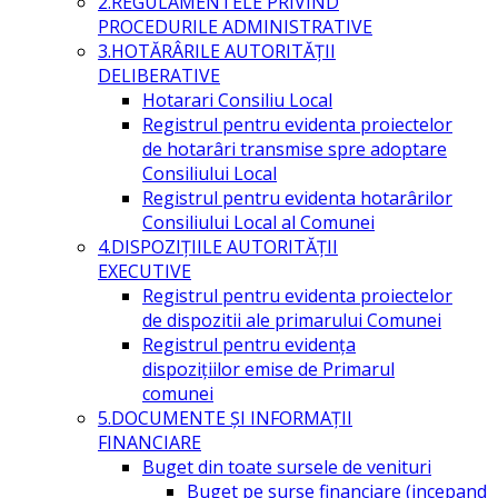
2.REGULAMENTELE PRIVIND
PROCEDURILE ADMINISTRATIVE
3.HOTĂRÂRILE AUTORITĂŢII
DELIBERATIVE
Hotarari Consiliu Local
Registrul pentru evidenta proiectelor
de hotarâri transmise spre adoptare
Consiliului Local
Registrul pentru evidenta hotarârilor
Consiliului Local al Comunei
4.DISPOZIŢIILE AUTORITĂŢII
EXECUTIVE
Registrul pentru evidenta proiectelor
de dispozitii ale primarului Comunei
Registrul pentru evidența
dispozițiilor emise de Primarul
comunei
5.DOCUMENTE ŞI INFORMAŢII
FINANCIARE
Buget din toate sursele de venituri
Buget pe surse financiare (incepand