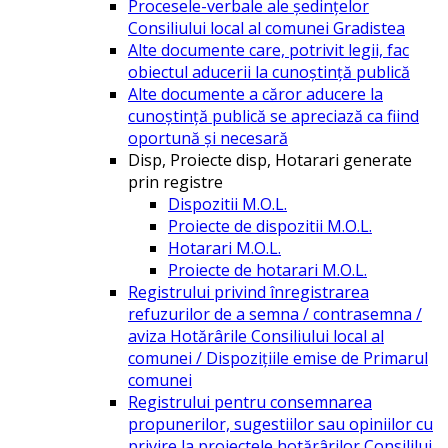
Procesele-verbale ale ședințelor
Consiliului local al comunei Gradistea
Alte documente care, potrivit legii, fac
obiectul aducerii la cunoștință publică
Alte documente a căror aducere la
cunoștință publică se apreciază ca fiind
oportună și necesară
Disp, Proiecte disp, Hotarari generate
prin registre
Dispozitii M.O.L.
Proiecte de dispozitii M.O.L.
Hotarari M.O.L.
Proiecte de hotarari M.O.L.
Registrului privind înregistrarea
refuzurilor de a semna / contrasemna /
aviza Hotărârile Consiliului local al
comunei / Dispozițiile emise de Primarul
comunei
Registrului pentru consemnarea
propunerilor, sugestiilor sau opiniilor cu
privire la proiectele hotărârilor Consililui