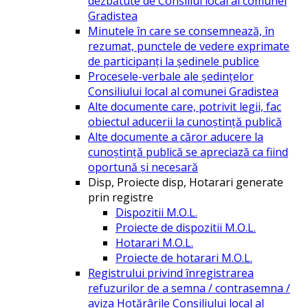
dezbătute de Consiliul local al comunei
Gradistea
Minutele în care se consemnează, în
rezumat, punctele de vedere exprimate
de participanți la ședinele publice
Procesele-verbale ale ședințelor
Consiliului local al comunei Gradistea
Alte documente care, potrivit legii, fac
obiectul aducerii la cunoștință publică
Alte documente a căror aducere la
cunoștință publică se apreciază ca fiind
oportună și necesară
Disp, Proiecte disp, Hotarari generate
prin registre
Dispozitii M.O.L.
Proiecte de dispozitii M.O.L.
Hotarari M.O.L.
Proiecte de hotarari M.O.L.
Registrului privind înregistrarea
refuzurilor de a semna / contrasemna /
aviza Hotărârile Consiliului local al