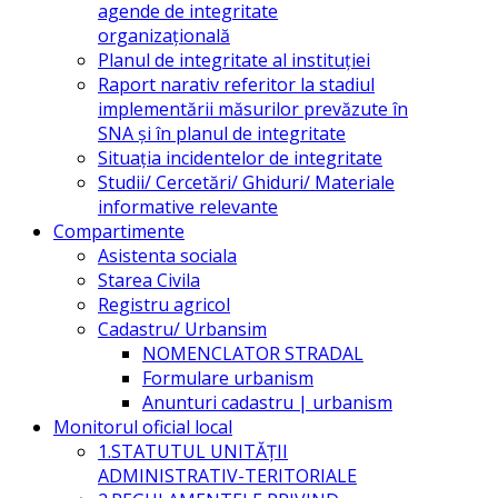
agende de integritate
organizațională
Planul de integritate al instituției
Raport narativ referitor la stadiul
implementării măsurilor prevăzute în
SNA și în planul de integritate
Situația incidentelor de integritate
Studii/ Cercetări/ Ghiduri/ Materiale
informative relevante
Compartimente
Asistenta sociala
Starea Civila
Registru agricol
Cadastru/ Urbansim
NOMENCLATOR STRADAL
Formulare urbanism
Anunturi cadastru | urbanism
Monitorul oficial local
1.STATUTUL UNITĂŢII
ADMINISTRATIV-TERITORIALE