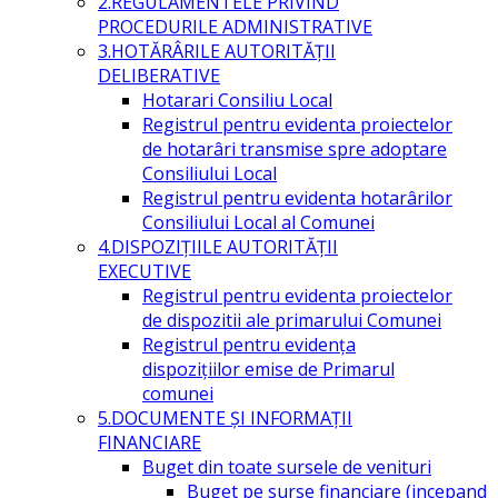
2.REGULAMENTELE PRIVIND
PROCEDURILE ADMINISTRATIVE
3.HOTĂRÂRILE AUTORITĂŢII
DELIBERATIVE
Hotarari Consiliu Local
Registrul pentru evidenta proiectelor
de hotarâri transmise spre adoptare
Consiliului Local
Registrul pentru evidenta hotarârilor
Consiliului Local al Comunei
4.DISPOZIŢIILE AUTORITĂŢII
EXECUTIVE
Registrul pentru evidenta proiectelor
de dispozitii ale primarului Comunei
Registrul pentru evidența
dispozițiilor emise de Primarul
comunei
5.DOCUMENTE ŞI INFORMAŢII
FINANCIARE
Buget din toate sursele de venituri
Buget pe surse financiare (incepand