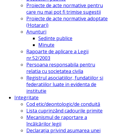
Proiecte de acte normative pentru
care nu mai pot fi trimise sugestii
Proiecte de acte normative adoptate
(Hotarari)
Anunturi
Sedinte publice
Minute
Rapoarte de aplicare a Legii
nr.52/2003
Persoana responsabila pentru
relatia cu societatea civila
Registrul asociatiilor, fundatiilor si
federatiilor luate in evidenta de
institutie
Integritate
Cod etic/deontologic/de conduită
Lista cuprinzând cadourile primite
Mecanismul de raportare a
încălcărilor legii
Declarația privind asumarea unei