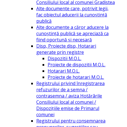
Consiliului local al comunei Gradistea
Alte documente care, potrivit legii,
fac obiectul aducerii la cunoștință
publică
Alte documente a căror aducere la
cunoștință publică se apreciază ca
fiind oportună și necesară
Disp, Proiecte disp, Hotarari
generate prin registre
Dispozitii M.O.L.
Proiecte de dispozitii M.O.L.
Hotarari M.O.L.
Proiecte de hotarari M.O.L.
Registrului privind înregistrarea
refuzurilor de a semna /
contrasemna / aviza Hotărârile
Consiliului local al comunei /
Dispozițiile emise de Primarul
comunei
Registrului pentru consemnarea
propunerilor, sugestiilor sau