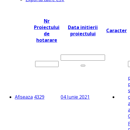
Nr
Proiectului
Data initierii
Caracter
de
proiectului
hotarare
s
Afiseaza
4329
04 Iunie 2021