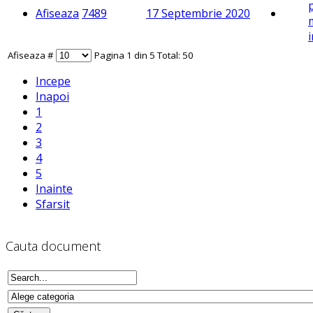
Afiseaza
7489
17 Septembrie 2020
m
Afiseaza #
Pagina 1 din 5 Total: 50
Incepe
Inapoi
1
2
3
4
5
Inainte
Sfarsit
Cauta document