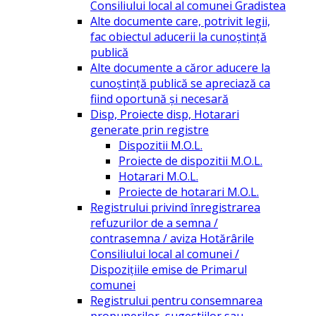
Consiliului local al comunei Gradistea
Alte documente care, potrivit legii,
fac obiectul aducerii la cunoștință
publică
Alte documente a căror aducere la
cunoștință publică se apreciază ca
fiind oportună și necesară
Disp, Proiecte disp, Hotarari
generate prin registre
Dispozitii M.O.L.
Proiecte de dispozitii M.O.L.
Hotarari M.O.L.
Proiecte de hotarari M.O.L.
Registrului privind înregistrarea
refuzurilor de a semna /
contrasemna / aviza Hotărârile
Consiliului local al comunei /
Dispozițiile emise de Primarul
comunei
Registrului pentru consemnarea
propunerilor, sugestiilor sau