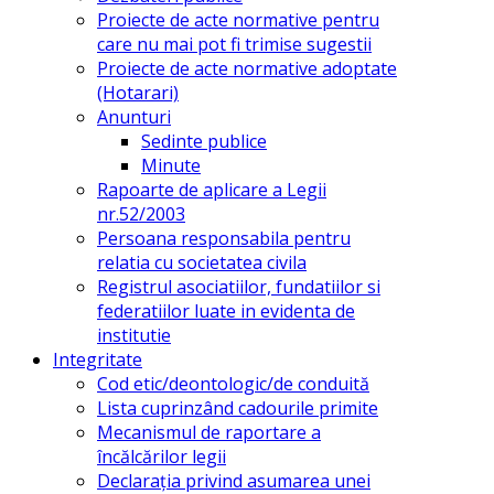
Proiecte de acte normative pentru
care nu mai pot fi trimise sugestii
Proiecte de acte normative adoptate
(Hotarari)
Anunturi
Sedinte publice
Minute
Rapoarte de aplicare a Legii
nr.52/2003
Persoana responsabila pentru
relatia cu societatea civila
Registrul asociatiilor, fundatiilor si
federatiilor luate in evidenta de
institutie
Integritate
Cod etic/deontologic/de conduită
Lista cuprinzând cadourile primite
Mecanismul de raportare a
încălcărilor legii
Declarația privind asumarea unei