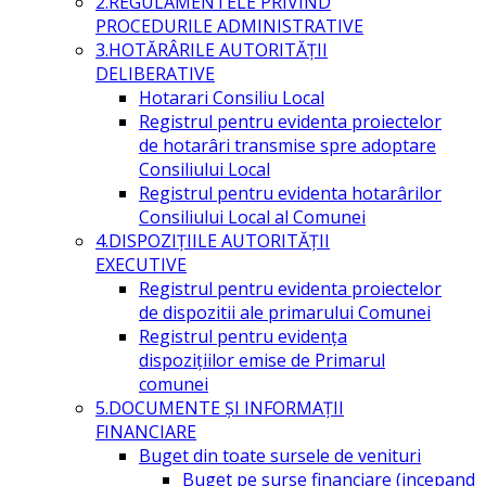
2.REGULAMENTELE PRIVIND
PROCEDURILE ADMINISTRATIVE
3.HOTĂRÂRILE AUTORITĂŢII
DELIBERATIVE
Hotarari Consiliu Local
Registrul pentru evidenta proiectelor
de hotarâri transmise spre adoptare
Consiliului Local
Registrul pentru evidenta hotarârilor
Consiliului Local al Comunei
4.DISPOZIŢIILE AUTORITĂŢII
EXECUTIVE
Registrul pentru evidenta proiectelor
de dispozitii ale primarului Comunei
Registrul pentru evidența
dispozițiilor emise de Primarul
comunei
5.DOCUMENTE ŞI INFORMAŢII
FINANCIARE
Buget din toate sursele de venituri
Buget pe surse financiare (incepand