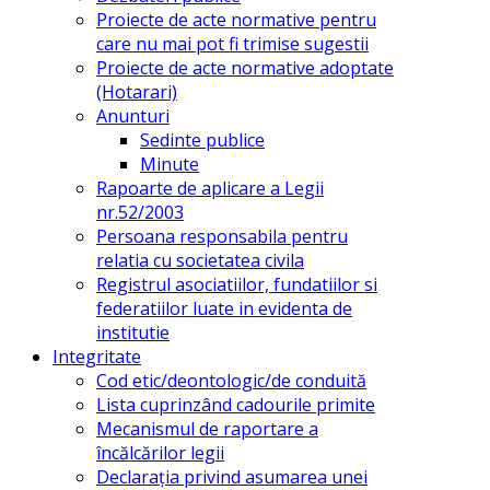
Proiecte de acte normative pentru
care nu mai pot fi trimise sugestii
Proiecte de acte normative adoptate
(Hotarari)
Anunturi
Sedinte publice
Minute
Rapoarte de aplicare a Legii
nr.52/2003
Persoana responsabila pentru
relatia cu societatea civila
Registrul asociatiilor, fundatiilor si
federatiilor luate in evidenta de
institutie
Integritate
Cod etic/deontologic/de conduită
Lista cuprinzând cadourile primite
Mecanismul de raportare a
încălcărilor legii
Declarația privind asumarea unei