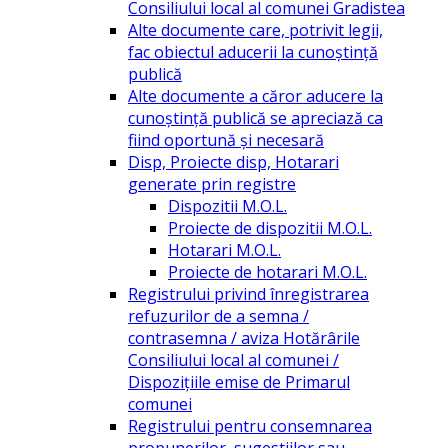
Consiliului local al comunei Gradistea
Alte documente care, potrivit legii,
fac obiectul aducerii la cunoștință
publică
Alte documente a căror aducere la
cunoștință publică se apreciază ca
fiind oportună și necesară
Disp, Proiecte disp, Hotarari
generate prin registre
Dispozitii M.O.L.
Proiecte de dispozitii M.O.L.
Hotarari M.O.L.
Proiecte de hotarari M.O.L.
Registrului privind înregistrarea
refuzurilor de a semna /
contrasemna / aviza Hotărârile
Consiliului local al comunei /
Dispozițiile emise de Primarul
comunei
Registrului pentru consemnarea
propunerilor, sugestiilor sau