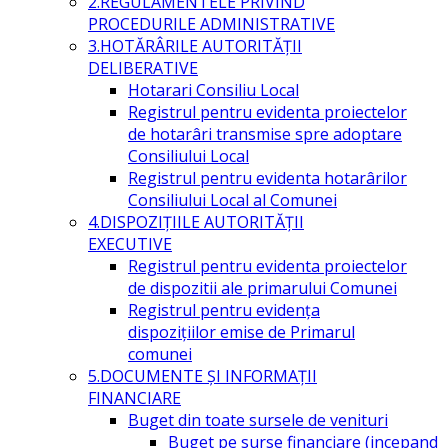
2.REGULAMENTELE PRIVIND
PROCEDURILE ADMINISTRATIVE
3.HOTĂRÂRILE AUTORITĂŢII
DELIBERATIVE
Hotarari Consiliu Local
Registrul pentru evidenta proiectelor
de hotarâri transmise spre adoptare
Consiliului Local
Registrul pentru evidenta hotarârilor
Consiliului Local al Comunei
4.DISPOZIŢIILE AUTORITĂŢII
EXECUTIVE
Registrul pentru evidenta proiectelor
de dispozitii ale primarului Comunei
Registrul pentru evidența
dispozițiilor emise de Primarul
comunei
5.DOCUMENTE ŞI INFORMAŢII
FINANCIARE
Buget din toate sursele de venituri
Buget pe surse financiare (incepand