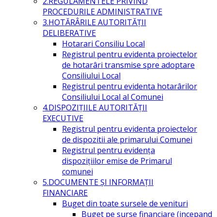
2.REGULAMENTELE PRIVIND
PROCEDURILE ADMINISTRATIVE
3.HOTĂRÂRILE AUTORITĂŢII
DELIBERATIVE
Hotarari Consiliu Local
Registrul pentru evidenta proiectelor
de hotarâri transmise spre adoptare
Consiliului Local
Registrul pentru evidenta hotarârilor
Consiliului Local al Comunei
4.DISPOZIŢIILE AUTORITĂŢII
EXECUTIVE
Registrul pentru evidenta proiectelor
de dispozitii ale primarului Comunei
Registrul pentru evidența
dispozițiilor emise de Primarul
comunei
5.DOCUMENTE ŞI INFORMAŢII
FINANCIARE
Buget din toate sursele de venituri
Buget pe surse financiare (incepand