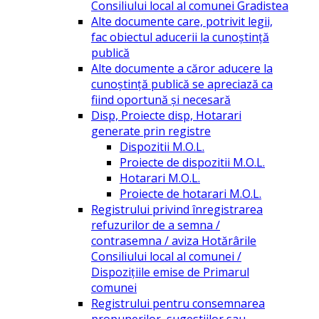
Consiliului local al comunei Gradistea
Alte documente care, potrivit legii,
fac obiectul aducerii la cunoștință
publică
Alte documente a căror aducere la
cunoștință publică se apreciază ca
fiind oportună și necesară
Disp, Proiecte disp, Hotarari
generate prin registre
Dispozitii M.O.L.
Proiecte de dispozitii M.O.L.
Hotarari M.O.L.
Proiecte de hotarari M.O.L.
Registrului privind înregistrarea
refuzurilor de a semna /
contrasemna / aviza Hotărârile
Consiliului local al comunei /
Dispozițiile emise de Primarul
comunei
Registrului pentru consemnarea
propunerilor, sugestiilor sau