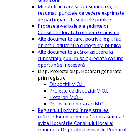
Minutele în care se consemnează, în
rezumat, punctele de vedere exprimate
de participanți la ședinele publice
Procesele-verbale ale ședințelor
Consiliului local al comunei Gradistea
Alte documente care, potrivit legii, fac
obiectul aducerii la cunoștință publică
Alte documente a căror aducere la
cunoștință publică se apreciază ca fiind
oportună și necesară
Disp, Proiecte disp, Hotarari generate
prin registre
Dispozitii M.O.L.
Proiecte de dispozitii M.O.L.
Hotarari M.O.L.
Proiecte de hotarari M.O.L.
Registrului privind înregistrarea
refuzurilor de a semna / contrasemna /
aviza Hotărârile Consiliului local al
comunei / Dispozițiile emise de Primarul