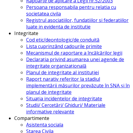
Rapoarte de aplicare a Legii nr.52/2003
Persoana responsabila pentru relatia cu
societatea civila
Registrul asociatiilor, fundatiilor si federatiilor
luate in evidenta de institutie
Integritate
Cod etic/deontologic/de conduită
Lista cuprinzând cadourile primite
Mecanismul de raportare a încălcărilor legii
Declarația privind asumarea unei agende de
integritate organizațională
Planul de integritate al instituției
Raport narativ referitor la stadiul
implementării măsurilor prevăzute în SNA și în
planul de integritate
Situația incidentelor de integritate
Studii/ Cercetări/ Ghiduri/ Materiale
informative relevante
Compartimente
Asistenta sociala
Starea Civila