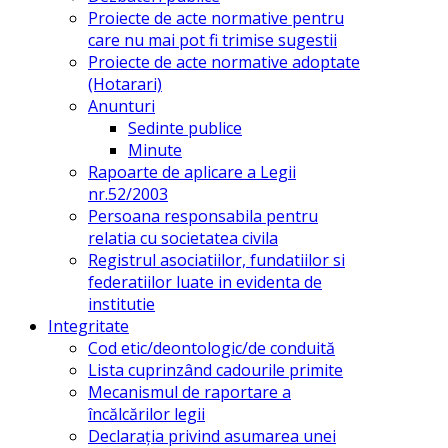
Proiecte de acte normative pentru
care nu mai pot fi trimise sugestii
Proiecte de acte normative adoptate
(Hotarari)
Anunturi
Sedinte publice
Minute
Rapoarte de aplicare a Legii
nr.52/2003
Persoana responsabila pentru
relatia cu societatea civila
Registrul asociatiilor, fundatiilor si
federatiilor luate in evidenta de
institutie
Integritate
Cod etic/deontologic/de conduită
Lista cuprinzând cadourile primite
Mecanismul de raportare a
încălcărilor legii
Declarația privind asumarea unei