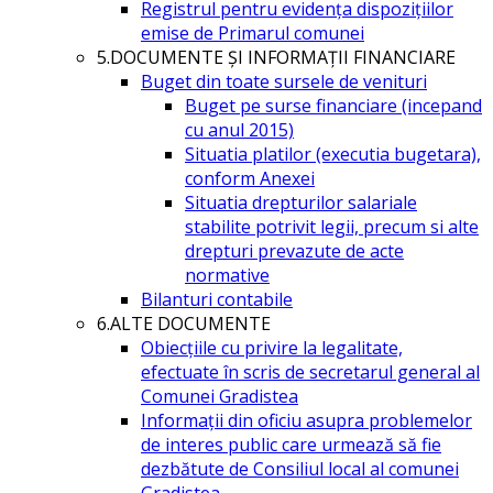
Registrul pentru evidența dispozițiilor
emise de Primarul comunei
5.DOCUMENTE ŞI INFORMAŢII FINANCIARE
Buget din toate sursele de venituri
Buget pe surse financiare (incepand
cu anul 2015)
Situatia platilor (executia bugetara),
conform Anexei
Situatia drepturilor salariale
stabilite potrivit legii, precum si alte
drepturi prevazute de acte
normative
Bilanturi contabile
6.ALTE DOCUMENTE
Obiecțiile cu privire la legalitate,
efectuate în scris de secretarul general al
Comunei Gradistea
Informații din oficiu asupra problemelor
de interes public care urmează să fie
dezbătute de Consiliul local al comunei
Gradistea