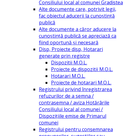
Consiliului local al comunei Gradistea
Alte documente care, potrivit legii,
fac obiectul aducerii la cunoștință
publică
Alte documente a căror aducere la
cunoștință publică se apreciază ca
fiind oportună și necesară
Disp, Proiecte disp, Hotarari
generate prin registre
Dispozitii M.O.L.
Proiecte de dispozitii M.O.L.
Hotarari M.O.L.
Proiecte de hotarari M.O.L.
Registrului privind înregistrarea
refuzurilor de a semna /
contrasemna / aviza Hotărârile
Consiliului local al comunei /
Dispozițiile emise de Primarul
comunei
Registrului pentru consemnarea
propunerilor, sugestiilor sau