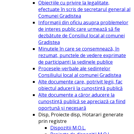
Obiecțiile cu privire la legalitate,
efectuate în scris de secretarul general al
Comunei Gradistea
Informații din oficiu asupra problemelor
de interes public care urmează să fie
dezbătute de Consiliul local al comunei
Gradistea
Minutele în care se consemnează, în
rezumat, punctele de vedere exprimate
de participanți la ședinele publice
Procesele-verbale ale ședințelor
Consiliului local al comunei Gradistea
Alte documente care, potrivit legii, fac
obiectul aducerii la cunoștință publică
Alte documente a căror aducere la
cunoștință publică se apreciază ca fiind
oportună și necesară
Disp, Proiecte disp, Hotarari generate
prin registre
Dispozitii M.O.L.