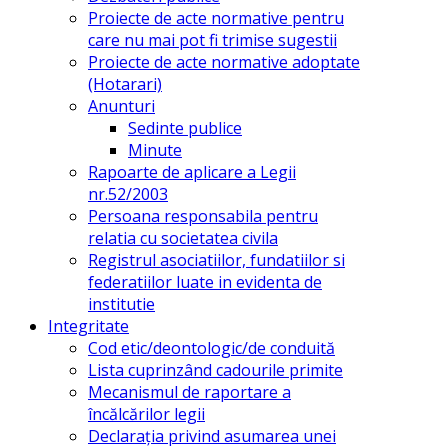
Proiecte de acte normative pentru
care nu mai pot fi trimise sugestii
Proiecte de acte normative adoptate
(Hotarari)
Anunturi
Sedinte publice
Minute
Rapoarte de aplicare a Legii
nr.52/2003
Persoana responsabila pentru
relatia cu societatea civila
Registrul asociatiilor, fundatiilor si
federatiilor luate in evidenta de
institutie
Integritate
Cod etic/deontologic/de conduită
Lista cuprinzând cadourile primite
Mecanismul de raportare a
încălcărilor legii
Declarația privind asumarea unei