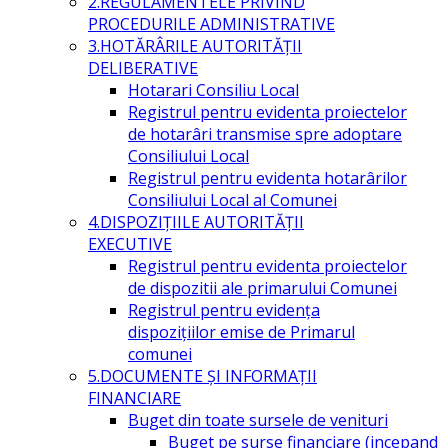
2.REGULAMENTELE PRIVIND
PROCEDURILE ADMINISTRATIVE
3.HOTĂRÂRILE AUTORITĂŢII
DELIBERATIVE
Hotarari Consiliu Local
Registrul pentru evidenta proiectelor
de hotarâri transmise spre adoptare
Consiliului Local
Registrul pentru evidenta hotarârilor
Consiliului Local al Comunei
4.DISPOZIŢIILE AUTORITĂŢII
EXECUTIVE
Registrul pentru evidenta proiectelor
de dispozitii ale primarului Comunei
Registrul pentru evidența
dispozițiilor emise de Primarul
comunei
5.DOCUMENTE ŞI INFORMAŢII
FINANCIARE
Buget din toate sursele de venituri
Buget pe surse financiare (incepand