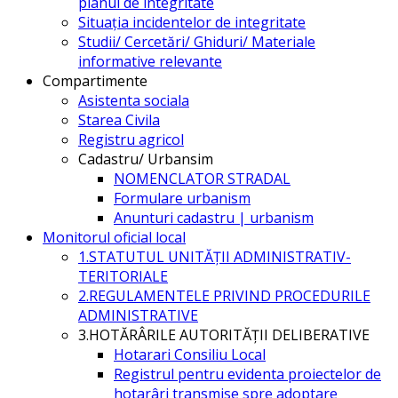
planul de integritate
Situația incidentelor de integritate
Studii/ Cercetări/ Ghiduri/ Materiale
informative relevante
Compartimente
Asistenta sociala
Starea Civila
Registru agricol
Cadastru/ Urbansim
NOMENCLATOR STRADAL
Formulare urbanism
Anunturi cadastru | urbanism
Monitorul oficial local
1.STATUTUL UNITĂŢII ADMINISTRATIV-
TERITORIALE
2.REGULAMENTELE PRIVIND PROCEDURILE
ADMINISTRATIVE
3.HOTĂRÂRILE AUTORITĂŢII DELIBERATIVE
Hotarari Consiliu Local
Registrul pentru evidenta proiectelor de
hotarâri transmise spre adoptare