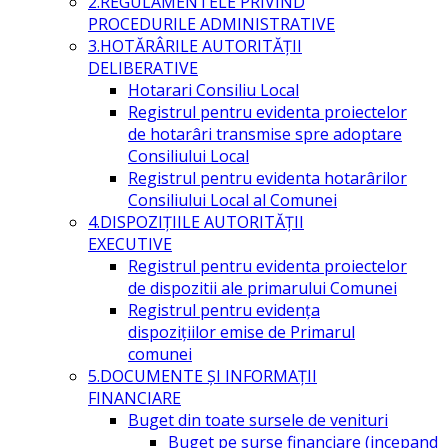
2.REGULAMENTELE PRIVIND
PROCEDURILE ADMINISTRATIVE
3.HOTĂRÂRILE AUTORITĂŢII
DELIBERATIVE
Hotarari Consiliu Local
Registrul pentru evidenta proiectelor
de hotarâri transmise spre adoptare
Consiliului Local
Registrul pentru evidenta hotarârilor
Consiliului Local al Comunei
4.DISPOZIŢIILE AUTORITĂŢII
EXECUTIVE
Registrul pentru evidenta proiectelor
de dispozitii ale primarului Comunei
Registrul pentru evidența
dispozițiilor emise de Primarul
comunei
5.DOCUMENTE ŞI INFORMAŢII
FINANCIARE
Buget din toate sursele de venituri
Buget pe surse financiare (incepand