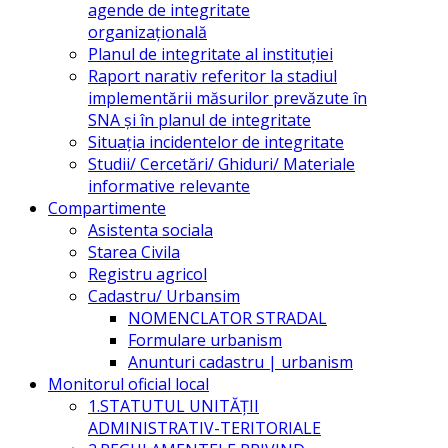
agende de integritate
organizațională
Planul de integritate al instituției
Raport narativ referitor la stadiul
implementării măsurilor prevăzute în
SNA și în planul de integritate
Situația incidentelor de integritate
Studii/ Cercetări/ Ghiduri/ Materiale
informative relevante
Compartimente
Asistenta sociala
Starea Civila
Registru agricol
Cadastru/ Urbansim
NOMENCLATOR STRADAL
Formulare urbanism
Anunturi cadastru | urbanism
Monitorul oficial local
1.STATUTUL UNITĂŢII
ADMINISTRATIV-TERITORIALE