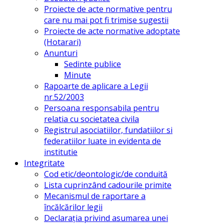
Proiecte de acte normative pentru
care nu mai pot fi trimise sugestii
Proiecte de acte normative adoptate
(Hotarari)
Anunturi
Sedinte publice
Minute
Rapoarte de aplicare a Legii
nr.52/2003
Persoana responsabila pentru
relatia cu societatea civila
Registrul asociatiilor, fundatiilor si
federatiilor luate in evidenta de
institutie
Integritate
Cod etic/deontologic/de conduită
Lista cuprinzând cadourile primite
Mecanismul de raportare a
încălcărilor legii
Declarația privind asumarea unei