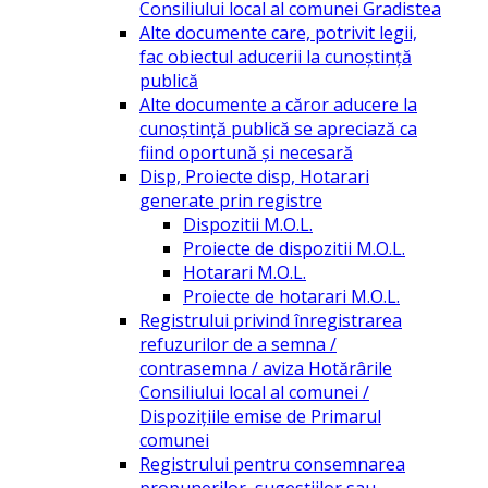
Consiliului local al comunei Gradistea
Alte documente care, potrivit legii,
fac obiectul aducerii la cunoștință
publică
Alte documente a căror aducere la
cunoștință publică se apreciază ca
fiind oportună și necesară
Disp, Proiecte disp, Hotarari
generate prin registre
Dispozitii M.O.L.
Proiecte de dispozitii M.O.L.
Hotarari M.O.L.
Proiecte de hotarari M.O.L.
Registrului privind înregistrarea
refuzurilor de a semna /
contrasemna / aviza Hotărârile
Consiliului local al comunei /
Dispozițiile emise de Primarul
comunei
Registrului pentru consemnarea
propunerilor, sugestiilor sau