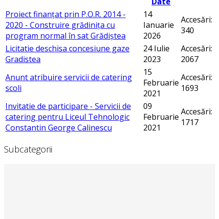
Date
Proiect finanțat prin P.O.R. 2014 -
14
Accesări:
2020 - Construire grădinița cu
Ianuarie
340
program normal în sat Grădiștea
2026
Licitatie deschisa concesiune gaze
24 Iulie
Accesări:
Gradistea
2023
2067
15
Anunt atribuire servicii de catering
Accesări:
Februarie
scoli
1693
2021
Invitatie de participare - Servicii de
09
Accesări:
catering pentru Liceul Tehnologic
Februarie
1717
Constantin George Calinescu
2021
Subcategorii