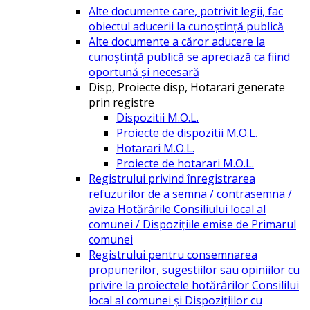
Alte documente care, potrivit legii, fac
obiectul aducerii la cunoștință publică
Alte documente a căror aducere la
cunoștință publică se apreciază ca fiind
oportună și necesară
Disp, Proiecte disp, Hotarari generate
prin registre
Dispozitii M.O.L.
Proiecte de dispozitii M.O.L.
Hotarari M.O.L.
Proiecte de hotarari M.O.L.
Registrului privind înregistrarea
refuzurilor de a semna / contrasemna /
aviza Hotărârile Consiliului local al
comunei / Dispozițiile emise de Primarul
comunei
Registrului pentru consemnarea
propunerilor, sugestiilor sau opiniilor cu
privire la proiectele hotărârilor Consililui
local al comunei și Dispozițiilor cu