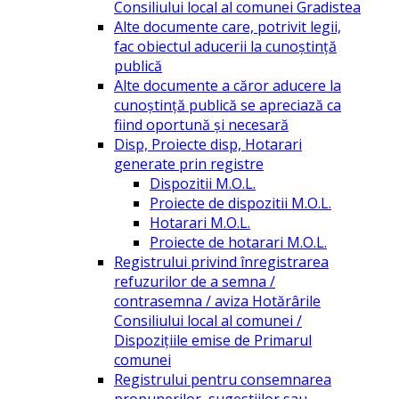
Consiliului local al comunei Gradistea
Alte documente care, potrivit legii,
fac obiectul aducerii la cunoștință
publică
Alte documente a căror aducere la
cunoștință publică se apreciază ca
fiind oportună și necesară
Disp, Proiecte disp, Hotarari
generate prin registre
Dispozitii M.O.L.
Proiecte de dispozitii M.O.L.
Hotarari M.O.L.
Proiecte de hotarari M.O.L.
Registrului privind înregistrarea
refuzurilor de a semna /
contrasemna / aviza Hotărârile
Consiliului local al comunei /
Dispozițiile emise de Primarul
comunei
Registrului pentru consemnarea
propunerilor, sugestiilor sau