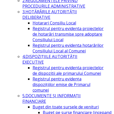
2.REGULAMENTELE PRIVIND
PROCEDURILE ADMINISTRATIVE
3.HOTĂRÂRILE AUTORITĂŢII
DELIBERATIVE
Hotarari Consiliu Local
Registrul pentru evidenta proiectelor
de hotarâri transmise spre adoptare
Consiliului Local
Registrul pentru evidenta hotarârilor
Consiliului Local al Comunei
4.DISPOZIŢIILE AUTORITĂŢII
EXECUTIVE
Registrul pentru evidenta proiectelor
de dispozitii ale primarului Comunei
Registrul pentru evidența
dispozițiilor emise de Primarul
comunei
5.DOCUMENTE ŞI INFORMAŢII
FINANCIARE
Buget din toate sursele de venituri
Buget pe surse financiare (incepand