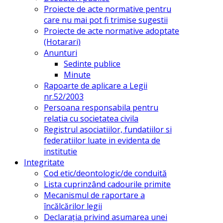
Proiecte de acte normative pentru
care nu mai pot fi trimise sugestii
Proiecte de acte normative adoptate
(Hotarari)
Anunturi
Sedinte publice
Minute
Rapoarte de aplicare a Legii
nr.52/2003
Persoana responsabila pentru
relatia cu societatea civila
Registrul asociatiilor, fundatiilor si
federatiilor luate in evidenta de
institutie
Integritate
Cod etic/deontologic/de conduită
Lista cuprinzând cadourile primite
Mecanismul de raportare a
încălcărilor legii
Declarația privind asumarea unei