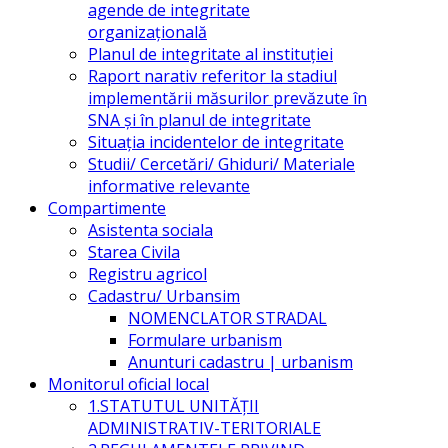
agende de integritate
organizațională
Planul de integritate al instituției
Raport narativ referitor la stadiul
implementării măsurilor prevăzute în
SNA și în planul de integritate
Situația incidentelor de integritate
Studii/ Cercetări/ Ghiduri/ Materiale
informative relevante
Compartimente
Asistenta sociala
Starea Civila
Registru agricol
Cadastru/ Urbansim
NOMENCLATOR STRADAL
Formulare urbanism
Anunturi cadastru | urbanism
Monitorul oficial local
1.STATUTUL UNITĂŢII
ADMINISTRATIV-TERITORIALE