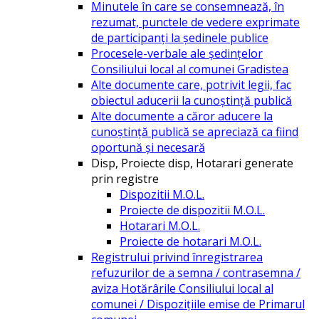
Minutele în care se consemnează, în
rezumat, punctele de vedere exprimate
de participanți la ședinele publice
Procesele-verbale ale ședințelor
Consiliului local al comunei Gradistea
Alte documente care, potrivit legii, fac
obiectul aducerii la cunoștință publică
Alte documente a căror aducere la
cunoștință publică se apreciază ca fiind
oportună și necesară
Disp, Proiecte disp, Hotarari generate
prin registre
Dispozitii M.O.L.
Proiecte de dispozitii M.O.L.
Hotarari M.O.L.
Proiecte de hotarari M.O.L.
Registrului privind înregistrarea
refuzurilor de a semna / contrasemna /
aviza Hotărârile Consiliului local al
comunei / Dispozițiile emise de Primarul