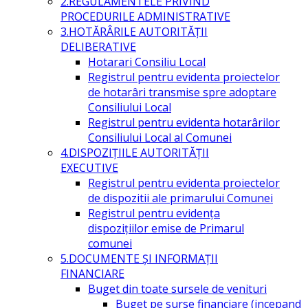
2.REGULAMENTELE PRIVIND
PROCEDURILE ADMINISTRATIVE
3.HOTĂRÂRILE AUTORITĂŢII
DELIBERATIVE
Hotarari Consiliu Local
Registrul pentru evidenta proiectelor
de hotarâri transmise spre adoptare
Consiliului Local
Registrul pentru evidenta hotarârilor
Consiliului Local al Comunei
4.DISPOZIŢIILE AUTORITĂŢII
EXECUTIVE
Registrul pentru evidenta proiectelor
de dispozitii ale primarului Comunei
Registrul pentru evidența
dispozițiilor emise de Primarul
comunei
5.DOCUMENTE ŞI INFORMAŢII
FINANCIARE
Buget din toate sursele de venituri
Buget pe surse financiare (incepand