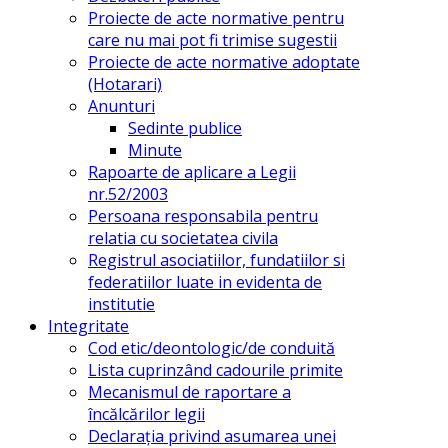
Proiecte de acte normative pentru
care nu mai pot fi trimise sugestii
Proiecte de acte normative adoptate
(Hotarari)
Anunturi
Sedinte publice
Minute
Rapoarte de aplicare a Legii
nr.52/2003
Persoana responsabila pentru
relatia cu societatea civila
Registrul asociatiilor, fundatiilor si
federatiilor luate in evidenta de
institutie
Integritate
Cod etic/deontologic/de conduită
Lista cuprinzând cadourile primite
Mecanismul de raportare a
încălcărilor legii
Declarația privind asumarea unei