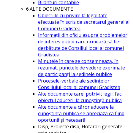
Bilanturi contabile
6.ALTE DOCUMENTE
Obiecțiile cu privire la legalitate,
efectuate în scris de secretarul general al
Comunei Gradistea
Informații din oficiu asupra problemelor
de interes public care urmează să fie
dezbătute de Consiliul local al comunei
Gradistea
Minutele în care se consemnează, în
rezumat, punctele de vedere exprimate
de participanți la ședinele publice
Procesele-verbale ale ședințelor
Consiliului local al comunei Gradistea
Alte documente care, potrivit legii, fac
obiectul aducerii la cunoștință publică
Alte documente a căror aducere la
cunoștință publică se apreciază ca fiind
oportună și necesară
Disp, Proiecte disp, Hotarari generate
prin registre