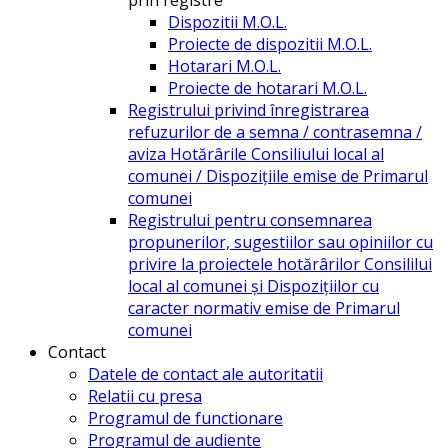
Dispozitii M.O.L.
Proiecte de dispozitii M.O.L.
Hotarari M.O.L.
Proiecte de hotarari M.O.L.
Registrului privind înregistrarea
refuzurilor de a semna / contrasemna /
aviza Hotărârile Consiliului local al
comunei / Dispozițiile emise de Primarul
comunei
Registrului pentru consemnarea
propunerilor, sugestiilor sau opiniilor cu
privire la proiectele hotărârilor Consililui
local al comunei și Dispozițiilor cu
caracter normativ emise de Primarul
comunei
Contact
Datele de contact ale autoritatii
Relatii cu presa
Programul de functionare
Programul de audiente