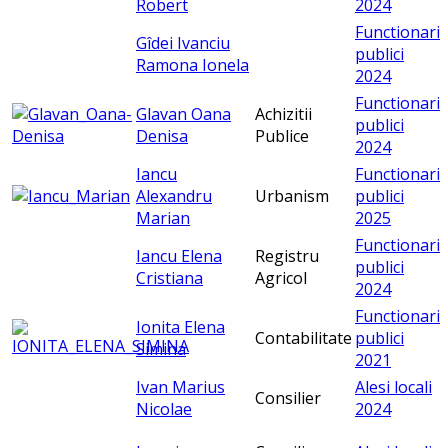
Robert
2024
Functionari
Gîdei Ivanciu
publici
Ramona Ionela
2024
Functionari
Glavan Oana
Achizitii
publici
Denisa
Publice
2024
Iancu
Functionari
Alexandru
Urbanism
publici
Marian
2025
Functionari
Iancu Elena
Registru
publici
Cristiana
Agricol
2024
Functionari
Ionita Elena
Contabilitate
publici
Simina
2021
Ivan Marius
Alesi locali
Consilier
Nicolae
2024