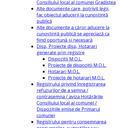
Consiliului local al comunei Gradistea
Alte documente care, potrivit legii,
fac obiectul aducerii la cunoștință
publică
Alte documente a căror aducere la
cunoștință publică se apreciază ca
fiind oportună și necesară
Disp, Proiecte disp, Hotarari
generate prin registre
Dispozitii M.O.L.
Proiecte de dispozitii M.O.L.
Hotarari M.O.L.
Proiecte de hotarari M.O.L.
Registrului privind înregistrarea
refuzurilor de a semna /
contrasemna / aviza Hotărârile
Consiliului local al comunei /
Dispozițiile emise de Primarul
comunei
Registrului pentru consemnarea
propunerilor, sugestiilor sau