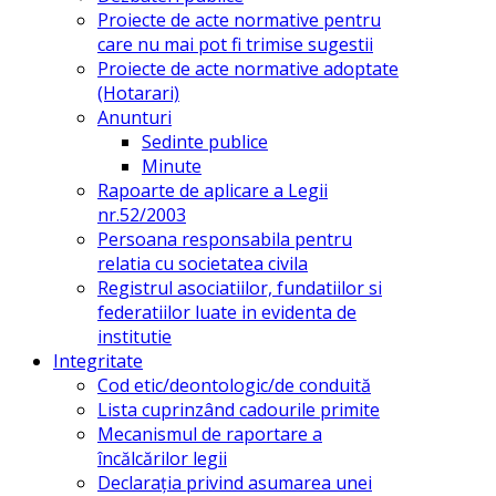
Proiecte de acte normative pentru
care nu mai pot fi trimise sugestii
Proiecte de acte normative adoptate
(Hotarari)
Anunturi
Sedinte publice
Minute
Rapoarte de aplicare a Legii
nr.52/2003
Persoana responsabila pentru
relatia cu societatea civila
Registrul asociatiilor, fundatiilor si
federatiilor luate in evidenta de
institutie
Integritate
Cod etic/deontologic/de conduită
Lista cuprinzând cadourile primite
Mecanismul de raportare a
încălcărilor legii
Declarația privind asumarea unei