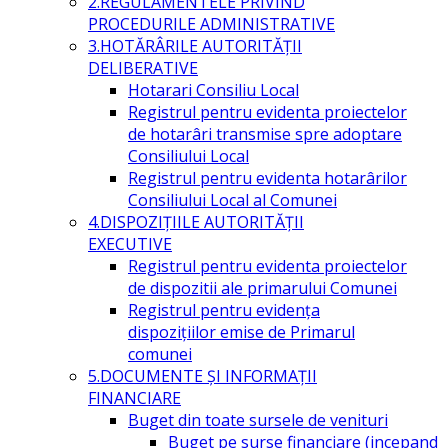
2.REGULAMENTELE PRIVIND
PROCEDURILE ADMINISTRATIVE
3.HOTĂRÂRILE AUTORITĂŢII
DELIBERATIVE
Hotarari Consiliu Local
Registrul pentru evidenta proiectelor
de hotarâri transmise spre adoptare
Consiliului Local
Registrul pentru evidenta hotarârilor
Consiliului Local al Comunei
4.DISPOZIŢIILE AUTORITĂŢII
EXECUTIVE
Registrul pentru evidenta proiectelor
de dispozitii ale primarului Comunei
Registrul pentru evidența
dispozițiilor emise de Primarul
comunei
5.DOCUMENTE ŞI INFORMAŢII
FINANCIARE
Buget din toate sursele de venituri
Buget pe surse financiare (incepand