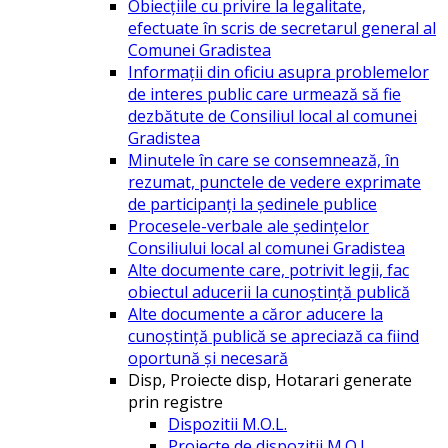
Obiecțiile cu privire la legalitate,
efectuate în scris de secretarul general al
Comunei Gradistea
Informații din oficiu asupra problemelor
de interes public care urmează să fie
dezbătute de Consiliul local al comunei
Gradistea
Minutele în care se consemnează, în
rezumat, punctele de vedere exprimate
de participanți la ședinele publice
Procesele-verbale ale ședințelor
Consiliului local al comunei Gradistea
Alte documente care, potrivit legii, fac
obiectul aducerii la cunoștință publică
Alte documente a căror aducere la
cunoștință publică se apreciază ca fiind
oportună și necesară
Disp, Proiecte disp, Hotarari generate
prin registre
Dispozitii M.O.L.
Proiecte de dispozitii M.O.L.