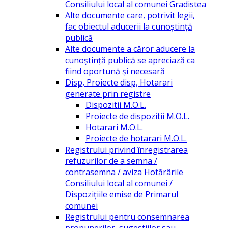
Consiliului local al comunei Gradistea
Alte documente care, potrivit legii,
fac obiectul aducerii la cunoștință
publică
Alte documente a căror aducere la
cunoștință publică se apreciază ca
fiind oportună și necesară
Disp, Proiecte disp, Hotarari
generate prin registre
Dispozitii M.O.L.
Proiecte de dispozitii M.O.L.
Hotarari M.O.L.
Proiecte de hotarari M.O.L.
Registrului privind înregistrarea
refuzurilor de a semna /
contrasemna / aviza Hotărârile
Consiliului local al comunei /
Dispozițiile emise de Primarul
comunei
Registrului pentru consemnarea
propunerilor, sugestiilor sau