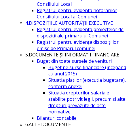
Consiliului Local
Registrul pentru evidenta hotarârilor
Consiliului Local al Comunei
4.DISPOZIŢIILE AUTORITĂŢII EXECUTIVE
Registrul pentru evidenta proiectelor de
dispozitii ale primarului Comunei
Registrul pentru evidența dispozițiilor
emise de Primarul comunei
5.DOCUMENTE ŞI INFORMAŢII FINANCIARE
Buget din toate sursele de venituri
Buget pe surse financiare (incepand
cu anul 2015)
Situatia platilor (executia bugetara),
conform Anexei
Situatia drepturilor salariale
stabilite potrivit legii, precum si alte
drepturi prevazute de acte
normative
Bilanturi contabile
6.ALTE DOCUMENTE