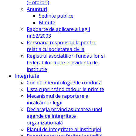
(Hotarari)
Anunturi
Sedinte publice
Minute
Rapoarte de aplicare a Legii
nr.52/2003
Persoana responsabila pentru
relatia cu societatea civila
Registrul asociatiilor, fundatiilor si
federatiilor luate in evidenta de
institutie
Integritate
Cod etic/deontologic/de conduită
Lista cuprinzând cadourile primite
Mecanismul de raportare a
încălcărilor legii
Declarația privind asumarea unei
agende de integritate
organizațională
Planul de integritate al instituției
Raport narativ referitor la stadiul