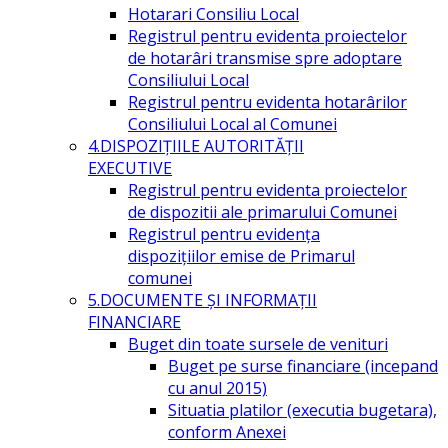
Hotarari Consiliu Local
Registrul pentru evidenta proiectelor
de hotarâri transmise spre adoptare
Consiliului Local
Registrul pentru evidenta hotarârilor
Consiliului Local al Comunei
4.DISPOZIŢIILE AUTORITĂŢII
EXECUTIVE
Registrul pentru evidenta proiectelor
de dispozitii ale primarului Comunei
Registrul pentru evidența
dispozițiilor emise de Primarul
comunei
5.DOCUMENTE ŞI INFORMAŢII
FINANCIARE
Buget din toate sursele de venituri
Buget pe surse financiare (incepand
cu anul 2015)
Situatia platilor (executia bugetara),
conform Anexei