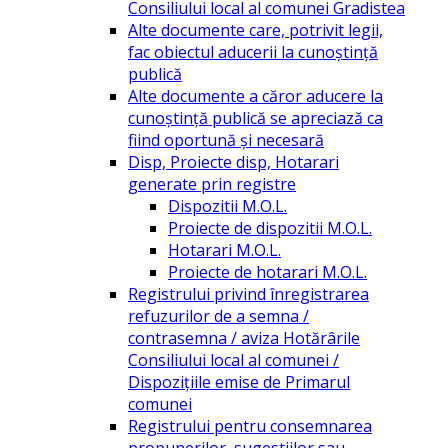
Consiliului local al comunei Gradistea
Alte documente care, potrivit legii,
fac obiectul aducerii la cunoștință
publică
Alte documente a căror aducere la
cunoștință publică se apreciază ca
fiind oportună și necesară
Disp, Proiecte disp, Hotarari
generate prin registre
Dispozitii M.O.L.
Proiecte de dispozitii M.O.L.
Hotarari M.O.L.
Proiecte de hotarari M.O.L.
Registrului privind înregistrarea
refuzurilor de a semna /
contrasemna / aviza Hotărârile
Consiliului local al comunei /
Dispozițiile emise de Primarul
comunei
Registrului pentru consemnarea
propunerilor, sugestiilor sau