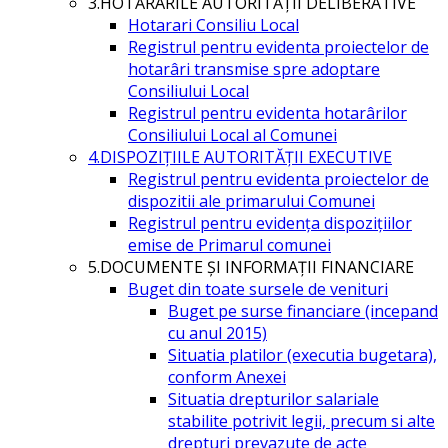
3.HOTĂRÂRILE AUTORITĂŢII DELIBERATIVE
Hotarari Consiliu Local
Registrul pentru evidenta proiectelor de
hotarâri transmise spre adoptare
Consiliului Local
Registrul pentru evidenta hotarârilor
Consiliului Local al Comunei
4.DISPOZIŢIILE AUTORITĂŢII EXECUTIVE
Registrul pentru evidenta proiectelor de
dispozitii ale primarului Comunei
Registrul pentru evidența dispozițiilor
emise de Primarul comunei
5.DOCUMENTE ŞI INFORMAŢII FINANCIARE
Buget din toate sursele de venituri
Buget pe surse financiare (incepand
cu anul 2015)
Situatia platilor (executia bugetara),
conform Anexei
Situatia drepturilor salariale
stabilite potrivit legii, precum si alte
drepturi prevazute de acte