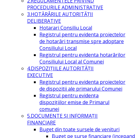
2.REGULAMENTELE PRIVIND
PROCEDURILE ADMINISTRATIVE
3.HOTĂRÂRILE AUTORITĂŢII
DELIBERATIVE
Hotarari Consiliu Local
Registrul pentru evidenta proiectelor
de hotarâri transmise spre adoptare
Consiliului Local
Registrul pentru evidenta hotarârilor
Consiliului Local al Comunei
4.DISPOZIŢIILE AUTORITĂŢII
EXECUTIVE
Registrul pentru evidenta proiectelor
de dispozitii ale primarului Comunei
Registrul pentru evidența
dispozițiilor emise de Primarul
comunei
5.DOCUMENTE ŞI INFORMAŢII
FINANCIARE
Buget din toate sursele de venituri
Buget pe surse financiare (incepand