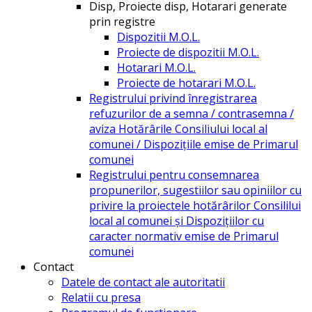
Disp, Proiecte disp, Hotarari generate
prin registre
Dispozitii M.O.L.
Proiecte de dispozitii M.O.L.
Hotarari M.O.L.
Proiecte de hotarari M.O.L.
Registrului privind înregistrarea
refuzurilor de a semna / contrasemna /
aviza Hotărârile Consiliului local al
comunei / Dispozițiile emise de Primarul
comunei
Registrului pentru consemnarea
propunerilor, sugestiilor sau opiniilor cu
privire la proiectele hotărârilor Consililui
local al comunei și Dispozițiilor cu
caracter normativ emise de Primarul
comunei
Contact
Datele de contact ale autoritatii
Relatii cu presa