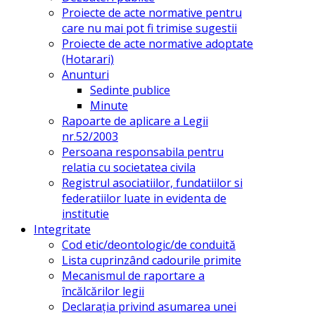
Proiecte de acte normative pentru
care nu mai pot fi trimise sugestii
Proiecte de acte normative adoptate
(Hotarari)
Anunturi
Sedinte publice
Minute
Rapoarte de aplicare a Legii
nr.52/2003
Persoana responsabila pentru
relatia cu societatea civila
Registrul asociatiilor, fundatiilor si
federatiilor luate in evidenta de
institutie
Integritate
Cod etic/deontologic/de conduită
Lista cuprinzând cadourile primite
Mecanismul de raportare a
încălcărilor legii
Declarația privind asumarea unei