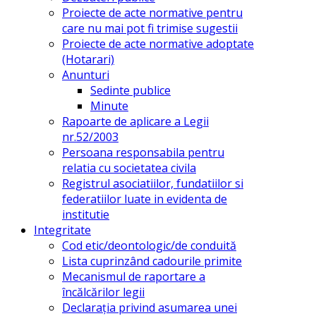
Proiecte de acte normative pentru
care nu mai pot fi trimise sugestii
Proiecte de acte normative adoptate
(Hotarari)
Anunturi
Sedinte publice
Minute
Rapoarte de aplicare a Legii
nr.52/2003
Persoana responsabila pentru
relatia cu societatea civila
Registrul asociatiilor, fundatiilor si
federatiilor luate in evidenta de
institutie
Integritate
Cod etic/deontologic/de conduită
Lista cuprinzând cadourile primite
Mecanismul de raportare a
încălcărilor legii
Declarația privind asumarea unei