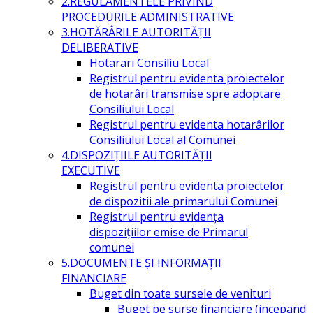
2.REGULAMENTELE PRIVIND
PROCEDURILE ADMINISTRATIVE
3.HOTĂRÂRILE AUTORITĂŢII
DELIBERATIVE
Hotarari Consiliu Local
Registrul pentru evidenta proiectelor
de hotarâri transmise spre adoptare
Consiliului Local
Registrul pentru evidenta hotarârilor
Consiliului Local al Comunei
4.DISPOZIŢIILE AUTORITĂŢII
EXECUTIVE
Registrul pentru evidenta proiectelor
de dispozitii ale primarului Comunei
Registrul pentru evidența
dispozițiilor emise de Primarul
comunei
5.DOCUMENTE ŞI INFORMAŢII
FINANCIARE
Buget din toate sursele de venituri
Buget pe surse financiare (incepand