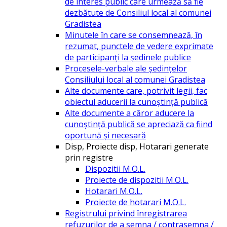
de interes public care urmează să fie
dezbătute de Consiliul local al comunei
Gradistea
Minutele în care se consemnează, în
rezumat, punctele de vedere exprimate
de participanți la ședinele publice
Procesele-verbale ale ședințelor
Consiliului local al comunei Gradistea
Alte documente care, potrivit legii, fac
obiectul aducerii la cunoștință publică
Alte documente a căror aducere la
cunoștință publică se apreciază ca fiind
oportună și necesară
Disp, Proiecte disp, Hotarari generate
prin registre
Dispozitii M.O.L.
Proiecte de dispozitii M.O.L.
Hotarari M.O.L.
Proiecte de hotarari M.O.L.
Registrului privind înregistrarea
refuzurilor de a semna / contrasemna /