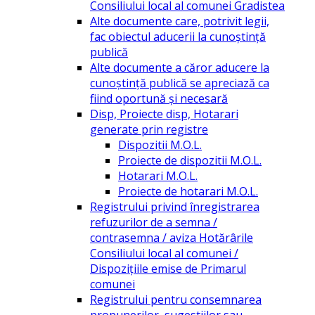
Consiliului local al comunei Gradistea
Alte documente care, potrivit legii,
fac obiectul aducerii la cunoștință
publică
Alte documente a căror aducere la
cunoștință publică se apreciază ca
fiind oportună și necesară
Disp, Proiecte disp, Hotarari
generate prin registre
Dispozitii M.O.L.
Proiecte de dispozitii M.O.L.
Hotarari M.O.L.
Proiecte de hotarari M.O.L.
Registrului privind înregistrarea
refuzurilor de a semna /
contrasemna / aviza Hotărârile
Consiliului local al comunei /
Dispozițiile emise de Primarul
comunei
Registrului pentru consemnarea
propunerilor, sugestiilor sau