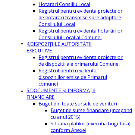
Hotarari Consiliu Local
Registrul pentru evidenta proiectelor
de hotarâri transmise spre adoptare
Consiliului Local
Registrul pentru evidenta hotarârilor
Consiliului Local al Comunei
4.DISPOZIŢIILE AUTORITĂŢII
EXECUTIVE
Registrul pentru evidenta proiectelor
de dispozitii ale primarului Comunei
Registrul pentru evidența
dispozițiilor emise de Primarul
comunei
5.DOCUMENTE ŞI INFORMAŢII
FINANCIARE
Buget din toate sursele de venituri
Buget pe surse financiare (incepand
cu anul 2015)
Situatia platilor (executia bugetara),
conform Anexei