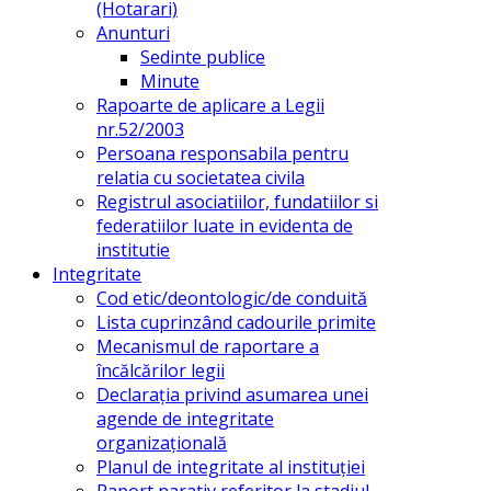
(Hotarari)
Anunturi
Sedinte publice
Minute
Rapoarte de aplicare a Legii
nr.52/2003
Persoana responsabila pentru
relatia cu societatea civila
Registrul asociatiilor, fundatiilor si
federatiilor luate in evidenta de
institutie
Integritate
Cod etic/deontologic/de conduită
Lista cuprinzând cadourile primite
Mecanismul de raportare a
încălcărilor legii
Declarația privind asumarea unei
agende de integritate
organizațională
Planul de integritate al instituției
Raport narativ referitor la stadiul