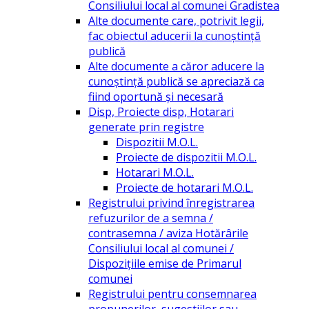
Consiliului local al comunei Gradistea
Alte documente care, potrivit legii,
fac obiectul aducerii la cunoștință
publică
Alte documente a căror aducere la
cunoștință publică se apreciază ca
fiind oportună și necesară
Disp, Proiecte disp, Hotarari
generate prin registre
Dispozitii M.O.L.
Proiecte de dispozitii M.O.L.
Hotarari M.O.L.
Proiecte de hotarari M.O.L.
Registrului privind înregistrarea
refuzurilor de a semna /
contrasemna / aviza Hotărârile
Consiliului local al comunei /
Dispozițiile emise de Primarul
comunei
Registrului pentru consemnarea
propunerilor, sugestiilor sau