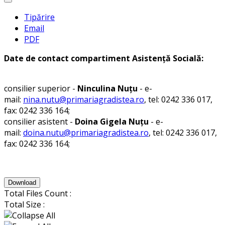
Tipărire
Email
PDF
Date de contact compartiment Asistență Socială:
consilier superior -
Ninculina Nuțu
- e-
mail:
nina.nutu@primariagradistea.ro
, tel: 0242 336 017,
fax: 0242 336 164;
consilier asistent -
Doina Gigela Nuțu
- e-
mail:
doina.nutu@primariagradistea.ro
, tel: 0242 336 017,
fax: 0242 336 164;
Download
Total Files Count :
Total Size :