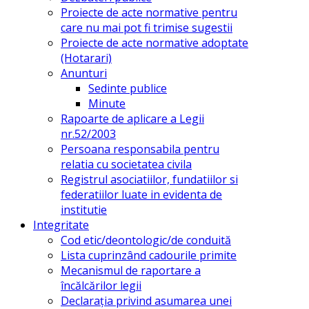
Proiecte de acte normative pentru
care nu mai pot fi trimise sugestii
Proiecte de acte normative adoptate
(Hotarari)
Anunturi
Sedinte publice
Minute
Rapoarte de aplicare a Legii
nr.52/2003
Persoana responsabila pentru
relatia cu societatea civila
Registrul asociatiilor, fundatiilor si
federatiilor luate in evidenta de
institutie
Integritate
Cod etic/deontologic/de conduită
Lista cuprinzând cadourile primite
Mecanismul de raportare a
încălcărilor legii
Declarația privind asumarea unei