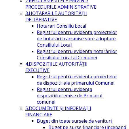
2.REGULAMENTELE PRIVIND
PROCEDURILE ADMINISTRATIVE
3.HOTĂRÂRILE AUTORITĂŢII
DELIBERATIVE
Hotarari Consiliu Local
Registrul pentru evidenta proiectelor
de hotarâri transmise spre adoptare
Consiliului Local
Registrul pentru evidenta hotarârilor
Consiliului Local al Comunei
4.DISPOZIŢIILE AUTORITĂŢII
EXECUTIVE
Registrul pentru evidenta proiectelor
de dispozitii ale primarului Comunei
Registrul pentru evidența
dispozițiilor emise de Primarul
comunei
5.DOCUMENTE ŞI INFORMAŢII
FINANCIARE
Buget din toate sursele de venituri
Buget pe surse financiare (incepand