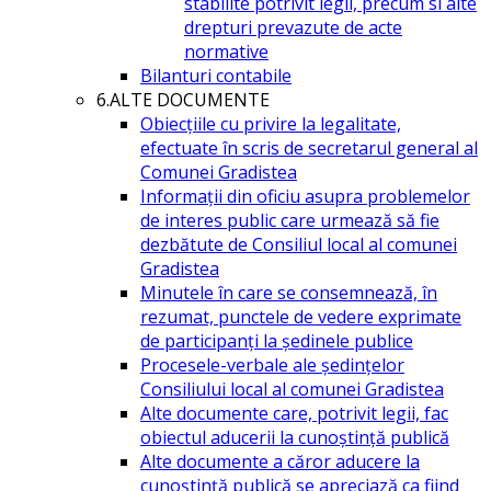
stabilite potrivit legii, precum si alte
drepturi prevazute de acte
normative
Bilanturi contabile
6.ALTE DOCUMENTE
Obiecțiile cu privire la legalitate,
efectuate în scris de secretarul general al
Comunei Gradistea
Informații din oficiu asupra problemelor
de interes public care urmează să fie
dezbătute de Consiliul local al comunei
Gradistea
Minutele în care se consemnează, în
rezumat, punctele de vedere exprimate
de participanți la ședinele publice
Procesele-verbale ale ședințelor
Consiliului local al comunei Gradistea
Alte documente care, potrivit legii, fac
obiectul aducerii la cunoștință publică
Alte documente a căror aducere la
cunoștință publică se apreciază ca fiind