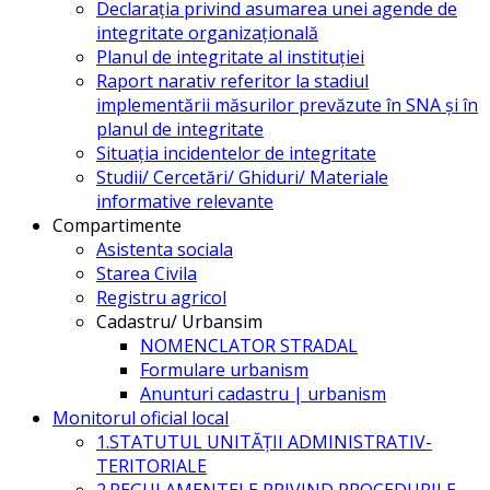
Declarația privind asumarea unei agende de
integritate organizațională
Planul de integritate al instituției
Raport narativ referitor la stadiul
implementării măsurilor prevăzute în SNA și în
planul de integritate
Situația incidentelor de integritate
Studii/ Cercetări/ Ghiduri/ Materiale
informative relevante
Compartimente
Asistenta sociala
Starea Civila
Registru agricol
Cadastru/ Urbansim
NOMENCLATOR STRADAL
Formulare urbanism
Anunturi cadastru | urbanism
Monitorul oficial local
1.STATUTUL UNITĂŢII ADMINISTRATIV-
TERITORIALE
2.REGULAMENTELE PRIVIND PROCEDURILE