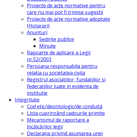
Proiecte de acte normative pentru
care nu mai pot fi trimise sugestii
Proiecte de acte normative adoptate
(Hotarari)
Anunturi
Sedinte publice
Minute
Rapoarte de aplicare a Legii
nr.52/2003
Persoana responsabila pentru
relatia cu societatea civila
Registrul asociatiilor, fundatiilor si
federatiilor luate in evidenta de
institutie
Integritate
Cod etic/deontologic/de conduită
Lista cuprinzând cadourile primite
Mecanismul de raportare a
încălcărilor legii
Declarația privind asumarea unei