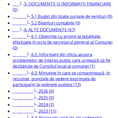
|_
.
5. DOCUMENTE ȘI INFORMAȚII FINANCIARE
(0)
|_
. .
5.1 Buget din toate sursele de venituri (0)
|_
. .
5.2 Bilanturi contabile (0)
|_
.
6. ALTE DOCUMENTE (67)
|_
. .
6.1. Obiecțiile cu privire la legalitate,
efectuate în scris de secretarul general al Comunei
(0)
|_
. .
6.2. Informații din oficiu asupra
problemelor de interes public care urmează să fie
dezbătute de Consiliul local al comunei (1)
|_
. .
6.3. Minutele în care se consemnează, în
rezumat, punctele de vedere exprimate de
participanți la ședinele publice (13)
|_
. . .
2026 (0)
|_
. . .
2025 (0)
|_
. . .
2024 (2)
|_
. . .
2023 (11)
|_
. .
6.4. Procesele-verbale ale ședințelor