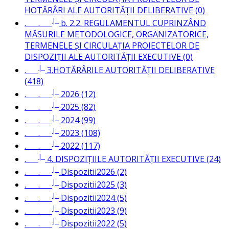
HOTĂRÂRI ALE AUTORITĂȚII DELIBERATIVE (0)
|_
. .
b. 2.2. REGULAMENTUL CUPRINZÂND
MĂSURILE METODOLOGICE, ORGANIZATORICE,
TERMENELE ȘI CIRCULAȚIA PROIECTELOR DE
DISPOZIȚII ALE AUTORITĂȚII EXECUTIVE (0)
|_
.
3.HOTĂRÂRILE AUTORITĂȚII DELIBERATIVE
(418)
|_
. .
2026 (12)
|_
. .
2025 (82)
|_
. .
2024 (99)
|_
. .
2023 (108)
|_
. .
2022 (117)
|_
.
4. DISPOZIȚIILE AUTORITĂȚII EXECUTIVE (24)
|_
. .
Dispozitii2026 (2)
|_
. .
Dispozitii2025 (3)
|_
. .
Dispozitii2024 (5)
|_
. .
Dispozitii2023 (9)
|_
. .
Dispozitii2022 (5)