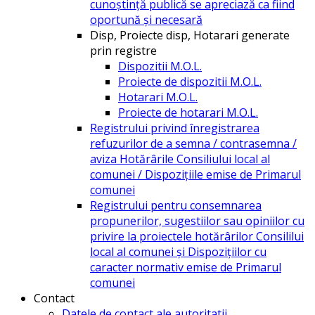
cunoștință publică se apreciază ca fiind
oportună și necesară
Disp, Proiecte disp, Hotarari generate
prin registre
Dispozitii M.O.L.
Proiecte de dispozitii M.O.L.
Hotarari M.O.L.
Proiecte de hotarari M.O.L.
Registrului privind înregistrarea
refuzurilor de a semna / contrasemna /
aviza Hotărârile Consiliului local al
comunei / Dispozițiile emise de Primarul
comunei
Registrului pentru consemnarea
propunerilor, sugestiilor sau opiniilor cu
privire la proiectele hotărârilor Consililui
local al comunei și Dispozițiilor cu
caracter normativ emise de Primarul
comunei
Contact
Datele de contact ale autoritatii