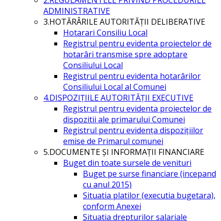
ADMINISTRATIVE
3.HOTĂRÂRILE AUTORITĂŢII DELIBERATIVE
Hotarari Consiliu Local
Registrul pentru evidenta proiectelor de
hotarâri transmise spre adoptare
Consiliului Local
Registrul pentru evidenta hotarârilor
Consiliului Local al Comunei
4.DISPOZIŢIILE AUTORITĂŢII EXECUTIVE
Registrul pentru evidenta proiectelor de
dispozitii ale primarului Comunei
Registrul pentru evidența dispozițiilor
emise de Primarul comunei
5.DOCUMENTE ŞI INFORMAŢII FINANCIARE
Buget din toate sursele de venituri
Buget pe surse financiare (incepand
cu anul 2015)
Situatia platilor (executia bugetara),
conform Anexei
Situatia drepturilor salariale