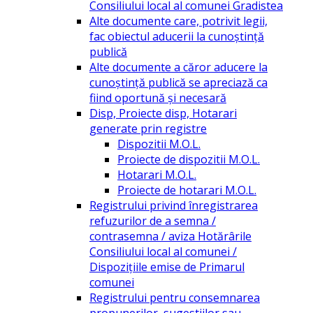
Consiliului local al comunei Gradistea
Alte documente care, potrivit legii,
fac obiectul aducerii la cunoștință
publică
Alte documente a căror aducere la
cunoștință publică se apreciază ca
fiind oportună și necesară
Disp, Proiecte disp, Hotarari
generate prin registre
Dispozitii M.O.L.
Proiecte de dispozitii M.O.L.
Hotarari M.O.L.
Proiecte de hotarari M.O.L.
Registrului privind înregistrarea
refuzurilor de a semna /
contrasemna / aviza Hotărârile
Consiliului local al comunei /
Dispozițiile emise de Primarul
comunei
Registrului pentru consemnarea
propunerilor, sugestiilor sau