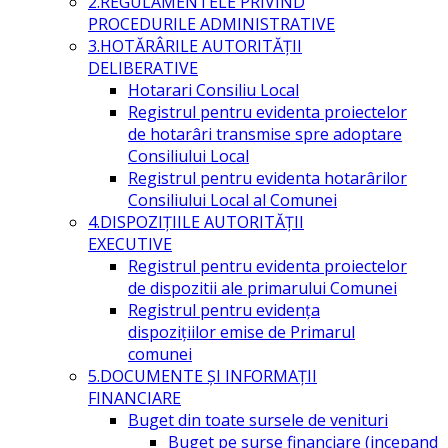
2.REGULAMENTELE PRIVIND
PROCEDURILE ADMINISTRATIVE
3.HOTĂRÂRILE AUTORITĂŢII
DELIBERATIVE
Hotarari Consiliu Local
Registrul pentru evidenta proiectelor
de hotarâri transmise spre adoptare
Consiliului Local
Registrul pentru evidenta hotarârilor
Consiliului Local al Comunei
4.DISPOZIŢIILE AUTORITĂŢII
EXECUTIVE
Registrul pentru evidenta proiectelor
de dispozitii ale primarului Comunei
Registrul pentru evidența
dispozițiilor emise de Primarul
comunei
5.DOCUMENTE ŞI INFORMAŢII
FINANCIARE
Buget din toate sursele de venituri
Buget pe surse financiare (incepand