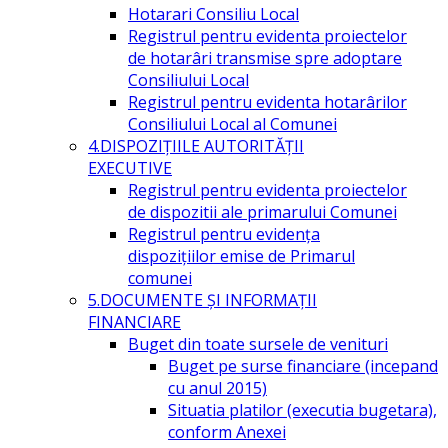
Hotarari Consiliu Local
Registrul pentru evidenta proiectelor
de hotarâri transmise spre adoptare
Consiliului Local
Registrul pentru evidenta hotarârilor
Consiliului Local al Comunei
4.DISPOZIŢIILE AUTORITĂŢII
EXECUTIVE
Registrul pentru evidenta proiectelor
de dispozitii ale primarului Comunei
Registrul pentru evidența
dispozițiilor emise de Primarul
comunei
5.DOCUMENTE ŞI INFORMAŢII
FINANCIARE
Buget din toate sursele de venituri
Buget pe surse financiare (incepand
cu anul 2015)
Situatia platilor (executia bugetara),
conform Anexei