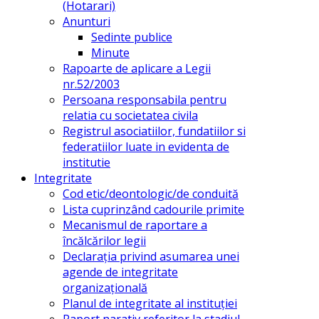
(Hotarari)
Anunturi
Sedinte publice
Minute
Rapoarte de aplicare a Legii
nr.52/2003
Persoana responsabila pentru
relatia cu societatea civila
Registrul asociatiilor, fundatiilor si
federatiilor luate in evidenta de
institutie
Integritate
Cod etic/deontologic/de conduită
Lista cuprinzând cadourile primite
Mecanismul de raportare a
încălcărilor legii
Declarația privind asumarea unei
agende de integritate
organizațională
Planul de integritate al instituției
Raport narativ referitor la stadiul