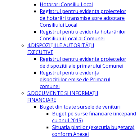
Hotarari Consiliu Local
Registrul pentru evidenta proiectelor
de hotarâri transmise spre adoptare
Consiliului Local
Registrul pentru evidenta hotarârilor
Consiliului Local al Comunei
4.DISPOZIŢIILE AUTORITĂŢII
EXECUTIVE
Registrul pentru evidenta proiectelor
de dispozitii ale primarului Comunei
Registrul pentru evidența
dispozițiilor emise de Primarul
comunei
5.DOCUMENTE ŞI INFORMAŢII
FINANCIARE
Buget din toate sursele de venituri
Buget pe surse financiare (incepand
cu anul 2015)
Situatia platilor (executia bugetara),
conform Anexei