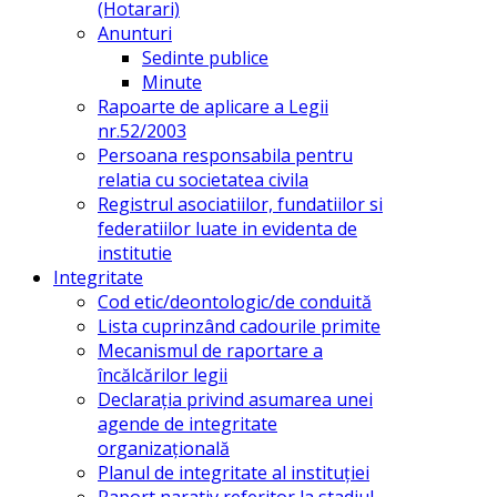
(Hotarari)
Anunturi
Sedinte publice
Minute
Rapoarte de aplicare a Legii
nr.52/2003
Persoana responsabila pentru
relatia cu societatea civila
Registrul asociatiilor, fundatiilor si
federatiilor luate in evidenta de
institutie
Integritate
Cod etic/deontologic/de conduită
Lista cuprinzând cadourile primite
Mecanismul de raportare a
încălcărilor legii
Declarația privind asumarea unei
agende de integritate
organizațională
Planul de integritate al instituției
Raport narativ referitor la stadiul