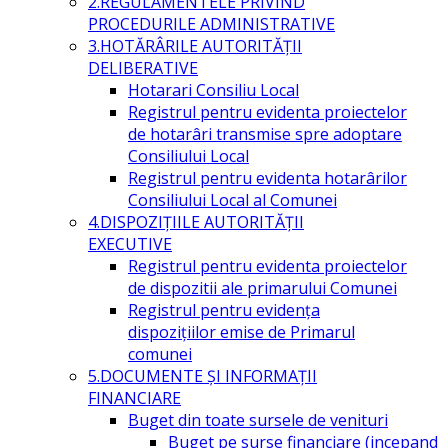
2.REGULAMENTELE PRIVIND
PROCEDURILE ADMINISTRATIVE
3.HOTĂRÂRILE AUTORITĂŢII
DELIBERATIVE
Hotarari Consiliu Local
Registrul pentru evidenta proiectelor
de hotarâri transmise spre adoptare
Consiliului Local
Registrul pentru evidenta hotarârilor
Consiliului Local al Comunei
4.DISPOZIŢIILE AUTORITĂŢII
EXECUTIVE
Registrul pentru evidenta proiectelor
de dispozitii ale primarului Comunei
Registrul pentru evidența
dispozițiilor emise de Primarul
comunei
5.DOCUMENTE ŞI INFORMAŢII
FINANCIARE
Buget din toate sursele de venituri
Buget pe surse financiare (incepand