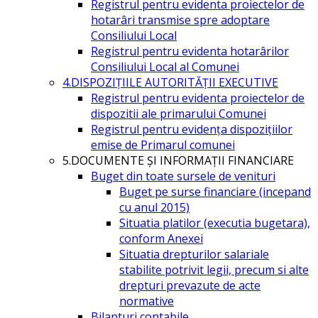
Registrul pentru evidenta proiectelor de
hotarâri transmise spre adoptare
Consiliului Local
Registrul pentru evidenta hotarârilor
Consiliului Local al Comunei
4.DISPOZIŢIILE AUTORITĂŢII EXECUTIVE
Registrul pentru evidenta proiectelor de
dispozitii ale primarului Comunei
Registrul pentru evidența dispozițiilor
emise de Primarul comunei
5.DOCUMENTE ŞI INFORMAŢII FINANCIARE
Buget din toate sursele de venituri
Buget pe surse financiare (incepand
cu anul 2015)
Situatia platilor (executia bugetara),
conform Anexei
Situatia drepturilor salariale
stabilite potrivit legii, precum si alte
drepturi prevazute de acte
normative
Bilanturi contabile