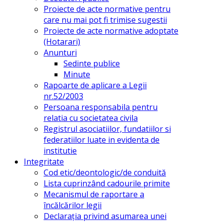
Proiecte de acte normative pentru
care nu mai pot fi trimise sugestii
Proiecte de acte normative adoptate
(Hotarari)
Anunturi
Sedinte publice
Minute
Rapoarte de aplicare a Legii
nr.52/2003
Persoana responsabila pentru
relatia cu societatea civila
Registrul asociatiilor, fundatiilor si
federatiilor luate in evidenta de
institutie
Integritate
Cod etic/deontologic/de conduită
Lista cuprinzând cadourile primite
Mecanismul de raportare a
încălcărilor legii
Declarația privind asumarea unei