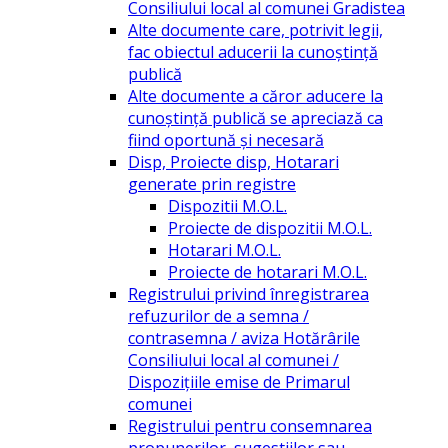
Consiliului local al comunei Gradistea
Alte documente care, potrivit legii,
fac obiectul aducerii la cunoștință
publică
Alte documente a căror aducere la
cunoștință publică se apreciază ca
fiind oportună și necesară
Disp, Proiecte disp, Hotarari
generate prin registre
Dispozitii M.O.L.
Proiecte de dispozitii M.O.L.
Hotarari M.O.L.
Proiecte de hotarari M.O.L.
Registrului privind înregistrarea
refuzurilor de a semna /
contrasemna / aviza Hotărârile
Consiliului local al comunei /
Dispozițiile emise de Primarul
comunei
Registrului pentru consemnarea
propunerilor, sugestiilor sau