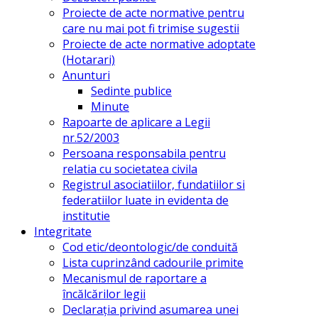
Proiecte de acte normative pentru
care nu mai pot fi trimise sugestii
Proiecte de acte normative adoptate
(Hotarari)
Anunturi
Sedinte publice
Minute
Rapoarte de aplicare a Legii
nr.52/2003
Persoana responsabila pentru
relatia cu societatea civila
Registrul asociatiilor, fundatiilor si
federatiilor luate in evidenta de
institutie
Integritate
Cod etic/deontologic/de conduită
Lista cuprinzând cadourile primite
Mecanismul de raportare a
încălcărilor legii
Declarația privind asumarea unei