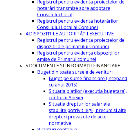
Registrul pentru evidenta proiectelor de
hotarâri transmise spre adoptare
Consiliului Local
Registrul pentru evidenta hotarârilor
Consiliului Local al Comunei
4.DISPOZIŢIILE AUTORITĂŢII EXECUTIVE
Registrul pentru evidenta proiectelor de
dispozitii ale primarului Comunei
Registrul pentru evidența dispozițiilor
emise de Primarul comunei
5.DOCUMENTE ŞI INFORMAŢII FINANCIARE
Buget din toate sursele de venituri
Buget pe surse financiare (incepand
cu anul 2015)
Situatia platilor (executia bugetara),
conform Anexei
Situatia drepturilor salariale
stabilite potrivit legii, precum si alte
drepturi prevazute de acte
normative
Bilanturi contabile