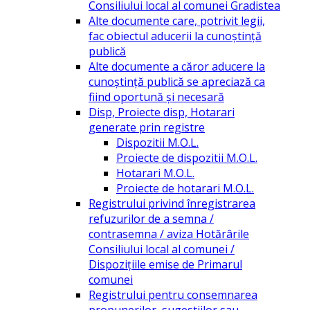
Consiliului local al comunei Gradistea
Alte documente care, potrivit legii,
fac obiectul aducerii la cunoștință
publică
Alte documente a căror aducere la
cunoștință publică se apreciază ca
fiind oportună și necesară
Disp, Proiecte disp, Hotarari
generate prin registre
Dispozitii M.O.L.
Proiecte de dispozitii M.O.L.
Hotarari M.O.L.
Proiecte de hotarari M.O.L.
Registrului privind înregistrarea
refuzurilor de a semna /
contrasemna / aviza Hotărârile
Consiliului local al comunei /
Dispozițiile emise de Primarul
comunei
Registrului pentru consemnarea
propunerilor, sugestiilor sau