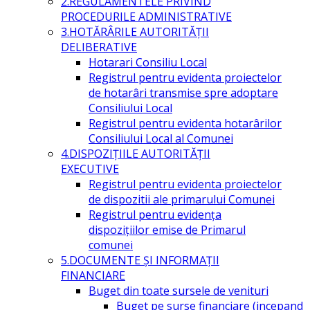
2.REGULAMENTELE PRIVIND
PROCEDURILE ADMINISTRATIVE
3.HOTĂRÂRILE AUTORITĂŢII
DELIBERATIVE
Hotarari Consiliu Local
Registrul pentru evidenta proiectelor
de hotarâri transmise spre adoptare
Consiliului Local
Registrul pentru evidenta hotarârilor
Consiliului Local al Comunei
4.DISPOZIŢIILE AUTORITĂŢII
EXECUTIVE
Registrul pentru evidenta proiectelor
de dispozitii ale primarului Comunei
Registrul pentru evidența
dispozițiilor emise de Primarul
comunei
5.DOCUMENTE ŞI INFORMAŢII
FINANCIARE
Buget din toate sursele de venituri
Buget pe surse financiare (incepand