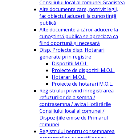
Consiliului local al comunei Gradistea
Alte documente care, potrivit legii,
fac obiectul aducerii la cunoștință
publică
Alte documente a căror aducere la
cunoștință publică se apreciază ca
fiind oportună și necesară
Disp, Proiecte disp, Hotarari
generate prin registre
Dispozitii M.O.L.
Proiecte de dispozitii M.O.L.
Hotarari M.O.L.
Proiecte de hotarari M.O.L.
Registrului privind înregistrarea
refuzurilor de a semna /
contrasemna / aviza Hotărârile
Consiliului local al comunei /
Dispozițiile emise de Primarul
comunei
Registrului pentru consemnarea
propunerilor, sugestiilor sau