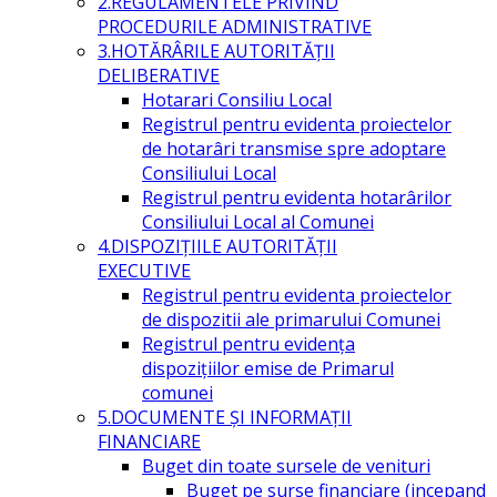
2.REGULAMENTELE PRIVIND
PROCEDURILE ADMINISTRATIVE
3.HOTĂRÂRILE AUTORITĂŢII
DELIBERATIVE
Hotarari Consiliu Local
Registrul pentru evidenta proiectelor
de hotarâri transmise spre adoptare
Consiliului Local
Registrul pentru evidenta hotarârilor
Consiliului Local al Comunei
4.DISPOZIŢIILE AUTORITĂŢII
EXECUTIVE
Registrul pentru evidenta proiectelor
de dispozitii ale primarului Comunei
Registrul pentru evidența
dispozițiilor emise de Primarul
comunei
5.DOCUMENTE ŞI INFORMAŢII
FINANCIARE
Buget din toate sursele de venituri
Buget pe surse financiare (incepand