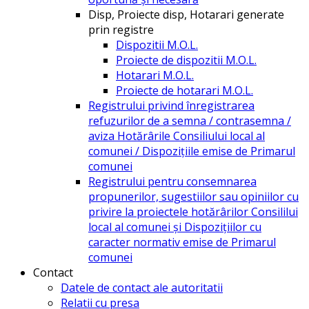
Disp, Proiecte disp, Hotarari generate
prin registre
Dispozitii M.O.L.
Proiecte de dispozitii M.O.L.
Hotarari M.O.L.
Proiecte de hotarari M.O.L.
Registrului privind înregistrarea
refuzurilor de a semna / contrasemna /
aviza Hotărârile Consiliului local al
comunei / Dispozițiile emise de Primarul
comunei
Registrului pentru consemnarea
propunerilor, sugestiilor sau opiniilor cu
privire la proiectele hotărârilor Consililui
local al comunei și Dispozițiilor cu
caracter normativ emise de Primarul
comunei
Contact
Datele de contact ale autoritatii
Relatii cu presa