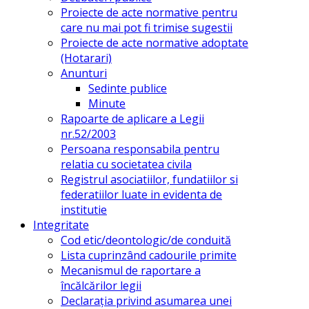
Proiecte de acte normative pentru
care nu mai pot fi trimise sugestii
Proiecte de acte normative adoptate
(Hotarari)
Anunturi
Sedinte publice
Minute
Rapoarte de aplicare a Legii
nr.52/2003
Persoana responsabila pentru
relatia cu societatea civila
Registrul asociatiilor, fundatiilor si
federatiilor luate in evidenta de
institutie
Integritate
Cod etic/deontologic/de conduită
Lista cuprinzând cadourile primite
Mecanismul de raportare a
încălcărilor legii
Declarația privind asumarea unei