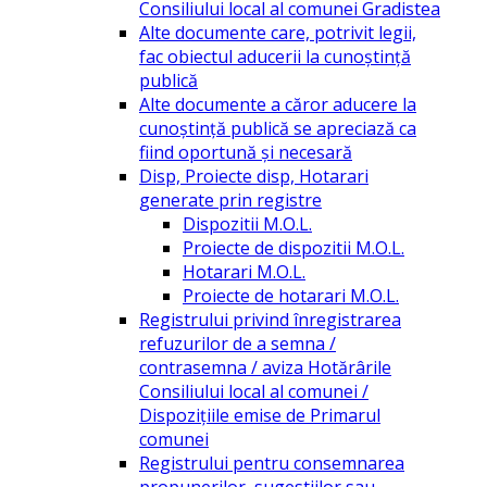
Consiliului local al comunei Gradistea
Alte documente care, potrivit legii,
fac obiectul aducerii la cunoștință
publică
Alte documente a căror aducere la
cunoștință publică se apreciază ca
fiind oportună și necesară
Disp, Proiecte disp, Hotarari
generate prin registre
Dispozitii M.O.L.
Proiecte de dispozitii M.O.L.
Hotarari M.O.L.
Proiecte de hotarari M.O.L.
Registrului privind înregistrarea
refuzurilor de a semna /
contrasemna / aviza Hotărârile
Consiliului local al comunei /
Dispozițiile emise de Primarul
comunei
Registrului pentru consemnarea
propunerilor, sugestiilor sau