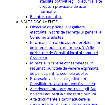
stabilite potrivit legii, precum si alte
drepturi prevazute de acte
normative
Bilanturi contabile
6.ALTE DOCUMENTE
Obiecțiile cu privire la legalitate,
efectuate în scris de secretarul general al
Comunei Gradistea
Informații din oficiu asupra problemelor
de interes public care urmează să fie
dezbătute de Consiliul local al comunei
Gradistea
Minutele în care se consemnează, în
rezumat, punctele de vedere exprimate
de participanți la ședinele publice
Procesele-verbale ale ședințelor
Consiliului local al comunei Gradistea
Alte documente care, potrivit legii, fac
obiectul aducerii la cunoștință publică
Alte documente a căror aducere la
cunoștință publică se apreciază ca fiind