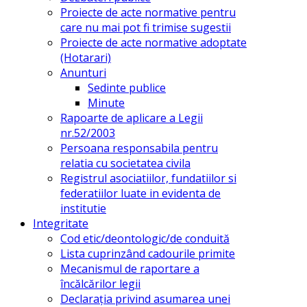
Proiecte de acte normative pentru
care nu mai pot fi trimise sugestii
Proiecte de acte normative adoptate
(Hotarari)
Anunturi
Sedinte publice
Minute
Rapoarte de aplicare a Legii
nr.52/2003
Persoana responsabila pentru
relatia cu societatea civila
Registrul asociatiilor, fundatiilor si
federatiilor luate in evidenta de
institutie
Integritate
Cod etic/deontologic/de conduită
Lista cuprinzând cadourile primite
Mecanismul de raportare a
încălcărilor legii
Declarația privind asumarea unei