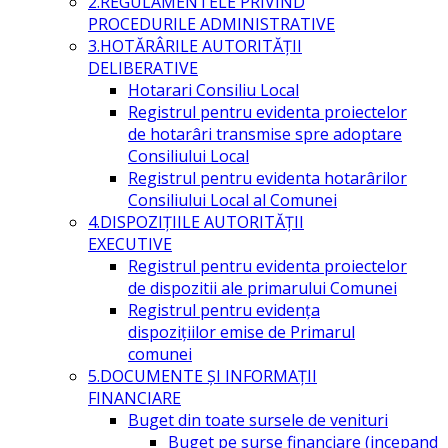
2.REGULAMENTELE PRIVIND
PROCEDURILE ADMINISTRATIVE
3.HOTĂRÂRILE AUTORITĂŢII
DELIBERATIVE
Hotarari Consiliu Local
Registrul pentru evidenta proiectelor
de hotarâri transmise spre adoptare
Consiliului Local
Registrul pentru evidenta hotarârilor
Consiliului Local al Comunei
4.DISPOZIŢIILE AUTORITĂŢII
EXECUTIVE
Registrul pentru evidenta proiectelor
de dispozitii ale primarului Comunei
Registrul pentru evidența
dispozițiilor emise de Primarul
comunei
5.DOCUMENTE ŞI INFORMAŢII
FINANCIARE
Buget din toate sursele de venituri
Buget pe surse financiare (incepand